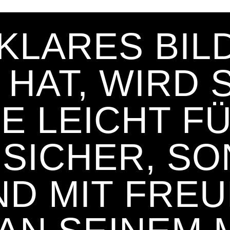
KLARES BIL
HAT, WIRD 
E LEICHT F
NSICHER, S
ND MIT FRE