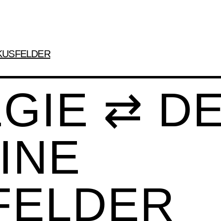
KUSFELDER
GIE ⇄ D
INE
FELDER