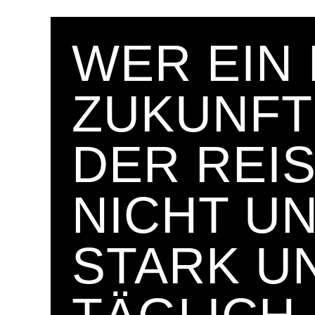
WER EIN 
ZUKUNFT 
DER REIS
NICHT U
STARK U