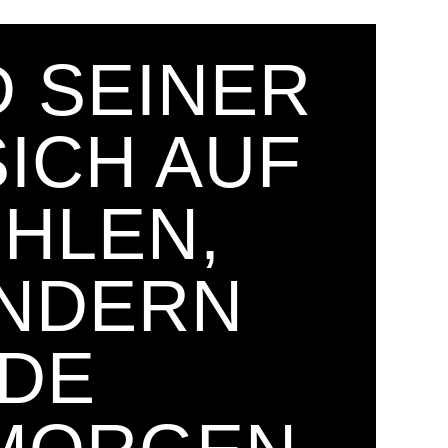
D SEINER
SICH AUF
ÜHLEN,
ONDERN
UDE