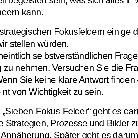
ll begeistert sein, was sich alles i
ndern kann.
 strategischen Fokusfeldern einig
ir stellen würden.
meintlich selbstverständlichen Frage
 zu nehmen. Versuchen Sie die Frag
Wenn Sie keine klare Antwort finden
nt von Wichtigkeit zu sein.
 „Sieben-Fokus-Felder“ geht es da
 Strategien, Prozesse und Bilder zu
e Annäherung. Später geht es darum 