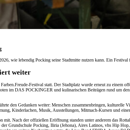
g
26, wie lebendig Pocking seine Stadtmitte nutzen kann. Ein Festival f
ert weiter
arben.Freude-Festival statt. Der Stadtplatz wurde erneut zu einem of
boten im DAS POCKINGER und kulinarischen Beiträgen rund um den Sta
führte den Gedanken weiter: Menschen zusammenbringen, kulturelle Vie
immung, Kinderlachen, Musik, Ausstellungen, Mitmach-Kursen und ei
 mit. Nach der offiziellen Eröffnung standen unter anderem das Rottale
der Grundschule Pocking, Iliria (Jehona), Aires Latinos, vhs Hip Hop,