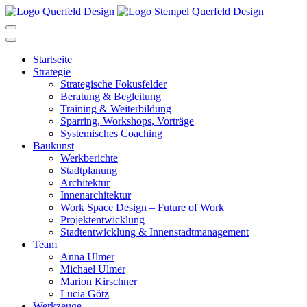
Startseite
Strategie
Strategische Fokusfelder
Beratung & Begleitung
Training & Weiterbildung
Sparring, Workshops, Vorträge
Systemisches Coaching
Baukunst
Werkberichte
Stadtplanung
Architektur
Innenarchitektur
Work Space Design – Future of Work
Projektentwicklung
Stadtentwicklung & Innenstadtmanagement
Team
Anna Ulmer
Michael Ulmer
Marion Kirschner
Lucia Götz
Werkzeuge