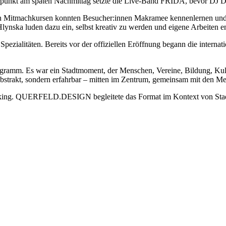
unkt am späten Nachmittag setzte die Live-Band FRIDA, bevor DJ De
machkursen konnten Besucher:innen Makramee kennenlernen und sich 
ska luden dazu ein, selbst kreativ zu werden und eigene Arbeiten en
Spezialitäten. Bereits vor der offiziellen Eröffnung begann die intern
ogramm. Es war ein Stadtmoment, der Menschen, Vereine, Bildung, Kul
 abstrakt, sondern erfahrbar – mitten im Zentrum, gemeinsam mit den M
ocking. QUERFELD.DESIGN begleitete das Format im Kontext von Stad