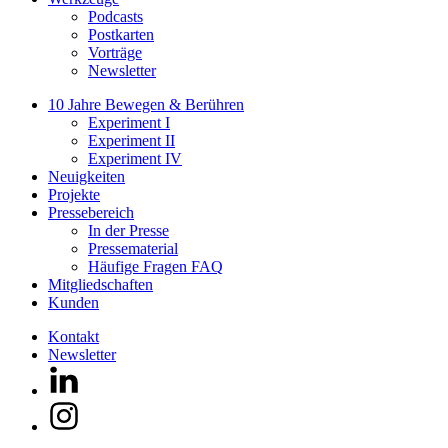
Podcasts
Postkarten
Vorträge
Newsletter
10 Jahre Bewegen & Berühren
Experiment I
Experiment II
Experiment IV
Neuigkeiten
Projekte
Pressebereich
In der Presse
Pressematerial
Häufige Fragen FAQ
Mitgliedschaften
Kunden
Kontakt
Newsletter