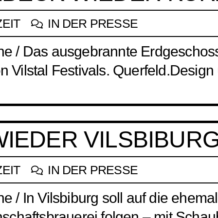
ZEIT
IN DER PRESSE
line / Das ausgebrannte Erdgeschos
n Vilstal Festivals. Querfeld.Design 
WIEDER VILSBIBUR
ZEIT
IN DER PRESSE
ne / In Vilsbiburg soll auf die ehema
schaftsbrauerei folgen – mit Schau