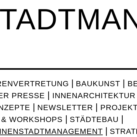
STADTMA
RENVERTRETUNG
BAUKUNST
B
DER PRESSE
INNENARCHITEKTUR
NZEPTE
NEWSLETTER
PROJEK
 & WORKSHOPS
STÄDTEBAU
INNENSTADTMANAGEMENT
STRAT