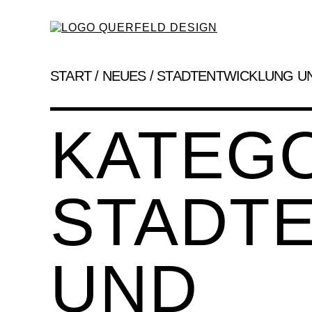
START
/
NEUES
/
STADTENTWICKLUNG U
KATEGO
STADT
UND