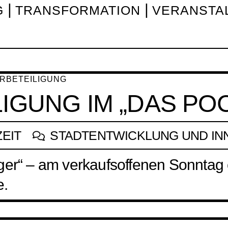
G
TRANSFORMATION
VERANSTA
IGUNG IM „DAS PO
ZEIT
STADTENTWICKLUNG UND I
ger“ – am verkaufsoffenen Sonntag ö
e.