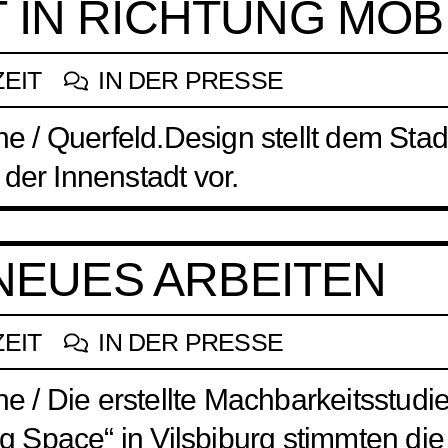
 IN RICHTUNG MOB
ZEIT
IN DER PRESSE
line / Querfeld.Design stellt dem S
der Innenstadt vor.
 NEUES ARBEITEN
ZEIT
IN DER PRESSE
ine / Die erstellte Machbarkeitsstud
Space“ in Vilsbiburg stimmten die 