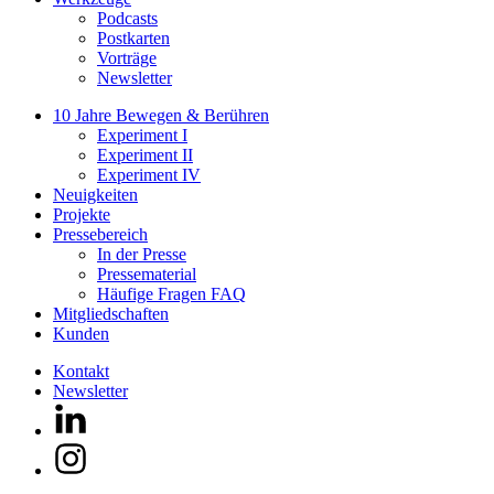
Podcasts
Postkarten
Vorträge
Newsletter
10 Jahre Bewegen & Berühren
Experiment I
Experiment II
Experiment IV
Neuigkeiten
Projekte
Pressebereich
In der Presse
Pressematerial
Häufige Fragen FAQ
Mitgliedschaften
Kunden
Kontakt
Newsletter