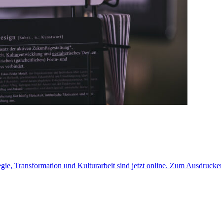
egie, Transformation und Kulturarbeit sind jetzt online. Zum Ausdruc