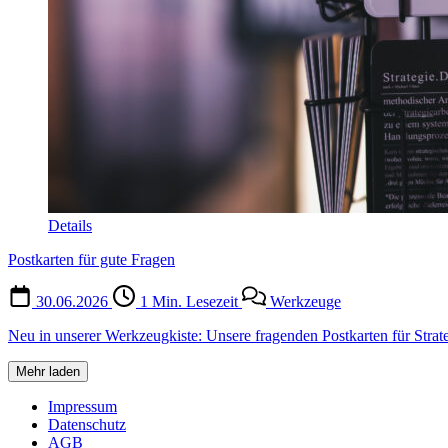
Details
Postkarten für gute Fragen
30.06.2026
1 Min. Lesezeit
Werkzeuge
Neu in unserer Werkzeugkiste: Unsere fragenden Postkarten für Strat
Mehr laden
Impressum
Datenschutz
AGB