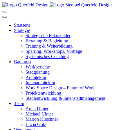
Startseite
Strategie
Strategische Fokusfelder
Beratung & Begleitung
Training & Weiterbildung
Sparring, Workshops, Vorträge
Systemisches Coaching
Baukunst
Werkberichte
Stadtplanung
Architektur
Innenarchitektur
Work Space Design – Future of Work
Projektentwicklung
Stadtentwicklung & Innenstadtmanagement
Team
Anna Ulmer
Michael Ulmer
Marion Kirschner
Lucia Götz
Werkzeuge